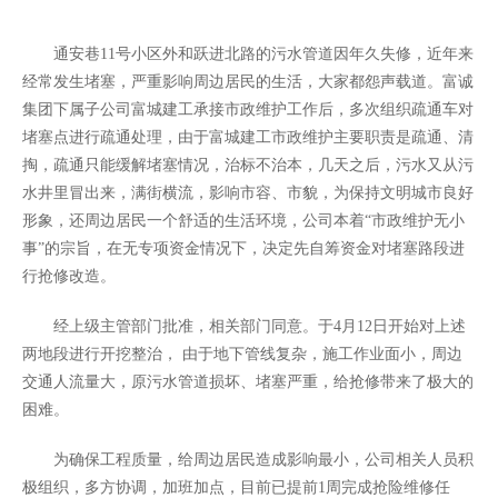
通安巷11号小区外和跃进北路的污水管道因年久失修，近年来
经常发生堵塞，严重影响周边居民的生活，大家都怨声载道。富诚
集团下属子公司富城建工承接市政维护工作后，多次组织疏通车对
堵塞点进行疏通处理，由于富城建工市政维护主要职责是疏通、清
掏，疏通只能缓解堵塞情况，治标不治本，几天之后，污水又从污
水井里冒出来，满街横流，影响市容、市貌，为保持文明城市良好
形象，还周边居民一个舒适的生活环境，
公司本着“市政维护无小
事”的宗旨，在无专项资金情况下，决定先自筹资金对堵塞路段进
行抢修改造。
经上级主管部门批准，相关部门同意。于4月12日开始对上述
两地段进行开挖整治， 由于地下管线复杂，施工作业面小，周边
交通人流量大，原污水管道损坏、堵塞严重，给抢修带来了极大的
困难。
为确保工程质量，给周边居民造成影响最小，公司相关人员积
极组织，多方协调，加班加点，目前已提前1周完成抢险维修任