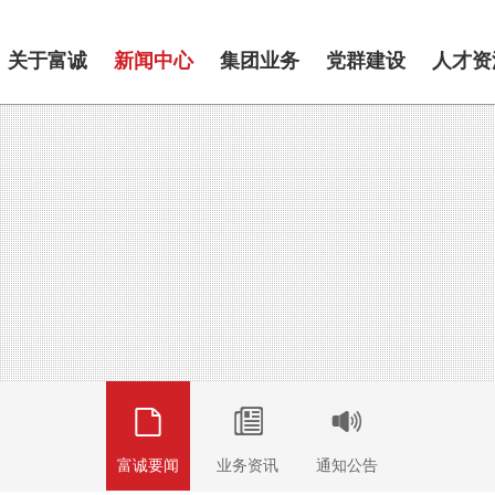
关于富诚
新闻中心
集团业务
党群建设
人才资
富诚要闻
业务资讯
通知公告