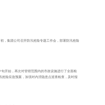
初，集团公司召开防汛抢险专题工作会，部署防汛抢险
中旬开始，再次对管辖范围内的市政设施进行了全面检
汛抢险应急预案，加强对内涝隐患点巡查检查，及时报