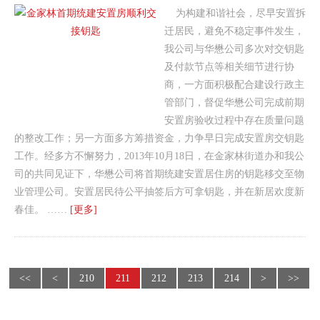
为构建和谐社会，尽早安置拆
迁居民，避免不稳定事件发生，
我公司与华懋公司多次对交钥匙
及付款节点等相关细节进行协
商，一方面积极配合建设行政主
管部门，督促华懋公司完成前期
安置房验收过程中存在质量问题
的整改工作；另一方面多方筹措资金，力争早日完成安置房交钥匙
工作。经多方不懈努力，2013年10月18日，在金家林街道办和我公
司的共同见证下，华懋公司将首期统建安置居住房的钥匙移交至物
业管理公司。安置居民待公平抽签后方可拿钥匙，并在新居欢度新
春佳。 ……
[更多]
<<
<
210
211
212
213
214
>
>>