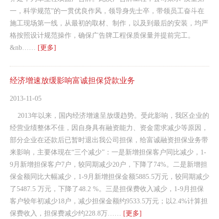
一，科学规范”的一贯优良作风，领导身先士卒，带领员工奋斗在
施工现场第一线，从最初的取材、制作，以及到最后的安装，均严
格按照设计规范操作，确保广告牌工程保质保量并提前完工。
&nb……
[更多]
经济增速放缓影响富诚担保贷款业务
2013-11-05
2013年以来，国内经济增速呈放缓趋势。受此影响，我区企业的
经营业绩整体不佳，因自身具有融资能力、资金需求减少等原因，
部分企业在还款后已暂时退出我公司担保，给富诚融资担保业务带
来影响，主要体现在“三个减少”：一是新增担保客户同比减少，1-
9月新增担保客户7户，较同期减少20户，下降了74%。二是新增担
保金额同比大幅减少，1-9月新增担保金额5885.5万元，较同期减少
了5487.5 万元，下降了48.2 %。三是担保费收入减少，1-9月担保
客户较年初减少18户，减少担保金额约9533.5万元；以2.4%计算担
保费收入，担保费减少约228.8万……
[更多]